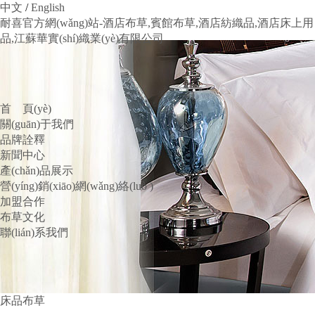
中文
/
English
耐喜官方網(wǎng)站-酒店布草,賓館布草,酒店紡織品,酒店床上用
品,江蘇華實(shí)織業(yè)有限公司
首 頁(yè)
關(guān)于我們
品牌詮釋
新聞中心
產(chǎn)品展示
營(yíng)銷(xiāo)網(wǎng)絡(luò )
加盟合作
布草文化
聯(lián)系我們
床品布草