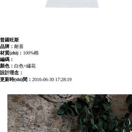
普羅旺斯
品牌：
耐喜
材質(zhì)：
100%棉
編碼：
顏色：
白色+繡花
設計理念：
更新時(shí)間：
2016-06-30 17:28:19