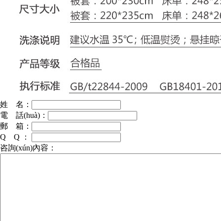
姓 名：
電 話(huà)：
郵 箱：
Q Q ：
咨詢(xún)內容：