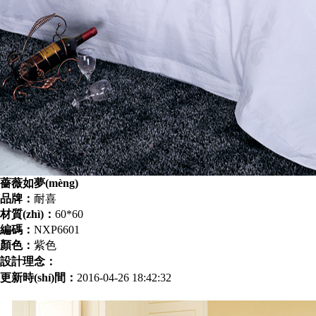
薔薇如夢(mèng)
品牌：
耐喜
材質(zhì)：
60*60
編碼：
NXP6601
顏色：
紫色
設計理念：
更新時(shí)間：
2016-04-26 18:42:32